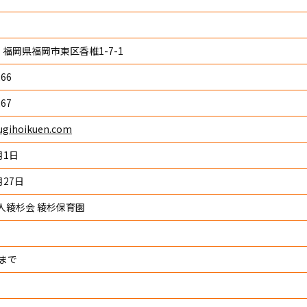
11 福岡県福岡市東区香椎1-7-1
266
267
ugihoikuen.com
月1日
月27日
人綾杉会 綾杉保育園
まで