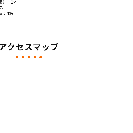
長）：1名
名
員：4名
アクセスマップ