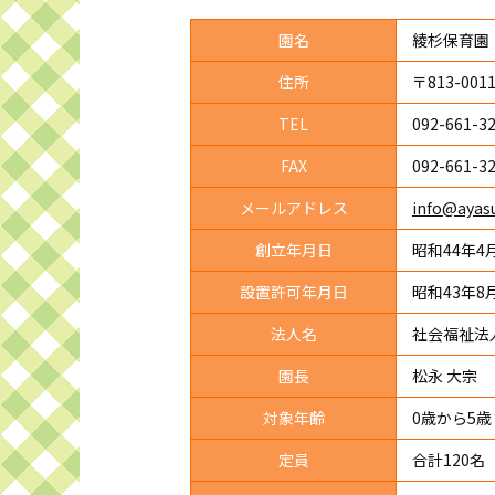
園名
綾杉保育園
住所
〒813-00
TEL
092-661-3
FAX
092-661-3
メール
アドレス
info@ayas
創立年月日
昭和44年4
設置許可
年月日
昭和43年8
法人名
社会福祉法
園長
松永 大宗
対象年齢
0歳から5歳
定員
合計120名