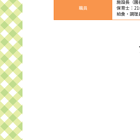
施設長（園
職員
保育士：21
給食・調理